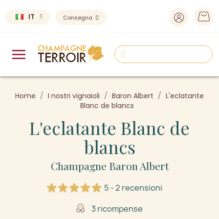
IT
Consegna
Home
I nostri vignaioli
Baron Albert
L'eclatante
Blanc de blancs
L'eclatante Blanc de
blancs
Champagne Baron Albert
5 - 2 recensioni
3 ricompense