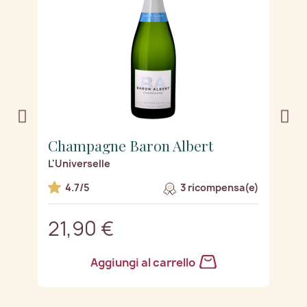
Champagne Baron Albert
C
L'Universelle
L
e)
4.7/5
3 ricompensa(e)
21,90 €
2
Aggiungi al carrello