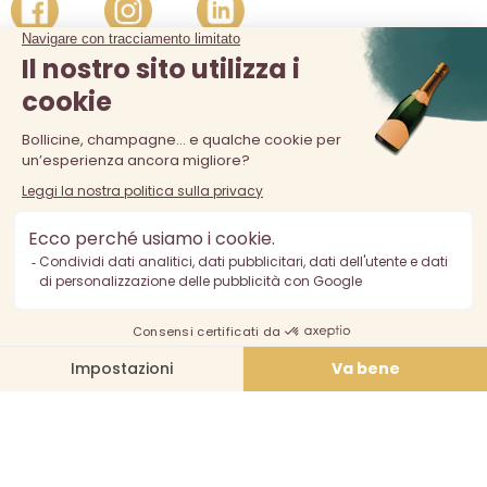
La vendita di alcolici è vietata ai minori di 18 anni. L'abuso di
alcol è pericoloso per la salute, consumare con moderazione.