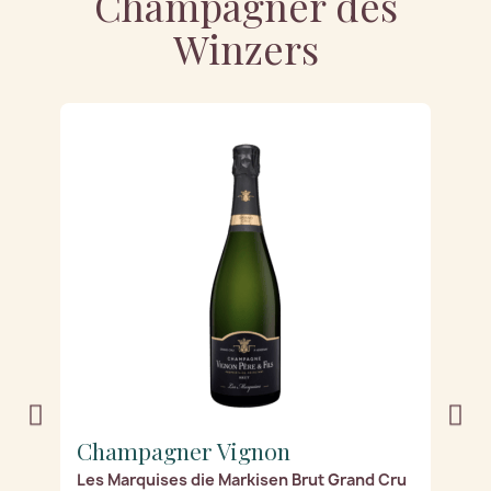
Champagner des
Winzers
Champagner Vignon
C
Les Marquises die Markisen Brut Grand Cru
Le