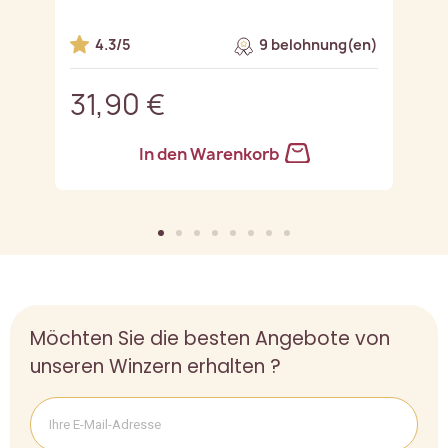
n)
4.3/5
9 belohnung(en)
31,90 €
3
In den Warenkorb
Möchten Sie die besten Angebote von
unseren Winzern erhalten ?