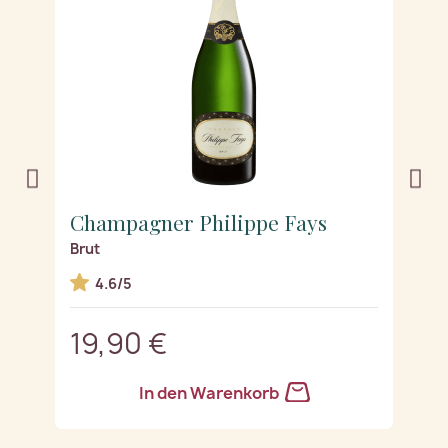
Champagner Philippe Fays
C
Brut
D
4.6/5
19,90 €
2
In den Warenkorb