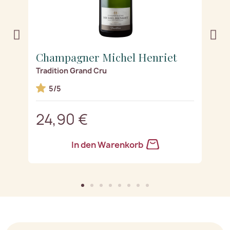
Champagner Michel Henriet
C
Tradition Grand Cru
Le
5/5
24,90 €
2
In den Warenkorb