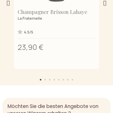
Champagner Brisson Lahaye
C
de
La Fraternelle
L'
4.5/5
23,90 €
2
Möchten Sie die besten Angebote von