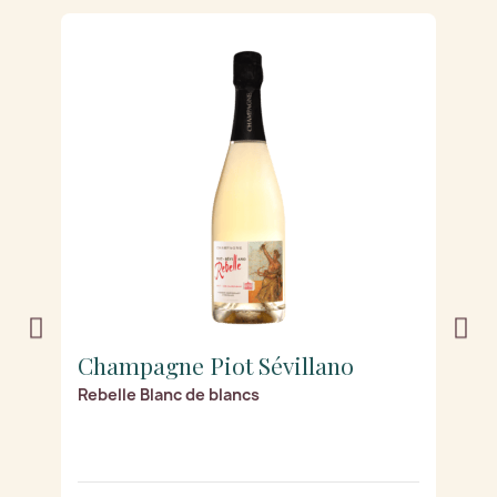
Champagne Piot Sévillano
C
Rebelle Blanc de blancs
Pr
2