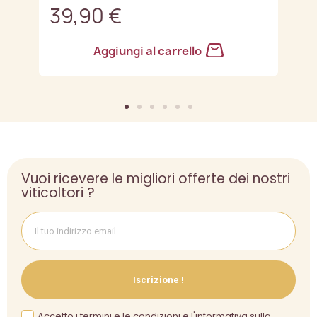
39,90 €
3
Aggiungi al carrello
Vuoi ricevere le migliori offerte dei nostri
viticoltori ?
Iscrizione !
Accetto i termini e le condizioni e l'informativa sulla