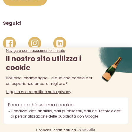
Seguici
La vendita di alcolici è vietata ai minori di 18 anni. L'abuso di
alcol è pericoloso per la salute, consumare con moderazione.