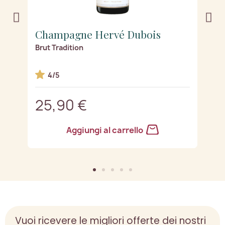
Champagne Hervé Dubois
C
Brut Tradition
Re
4/5
25,90 €
2
Aggiungi al carrello
Vuoi ricevere le migliori offerte dei nostri