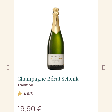
Champagne Bérat Schenk
C
Tradition
Tr
4.6/5
19,90 €
2