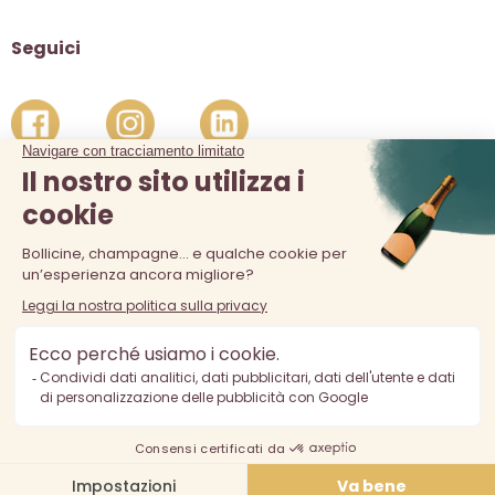
Seguici
La vendita di alcolici è vietata ai minori di 18 anni. L'abuso di
alcol è pericoloso per la salute, consumare con moderazione.