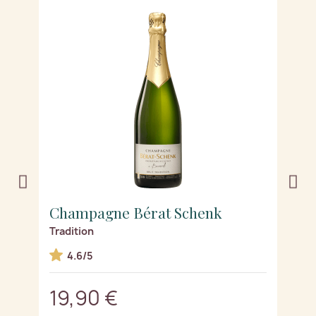
Champagne Bérat Schenk
C
Tradition
Tr
4.6/5
19,90 €
2