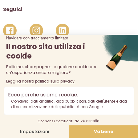
Seguici
La vendita di alcolici è vietata ai minori di 18 anni. L'abuso di
alcol è pericoloso per la salute, consumare con moderazione.