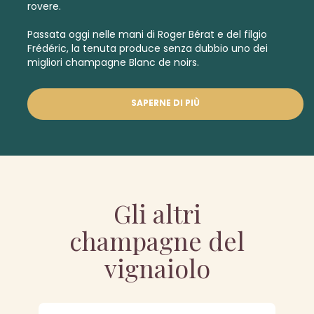
rovere.
Passata oggi nelle mani di Roger Bérat e del filgio
Frédéric, la tenuta produce senza dubbio uno dei
migliori
champagne Blanc de noirs.
SAPERNE DI PIÙ
Gli altri
champagne del
vignaiolo