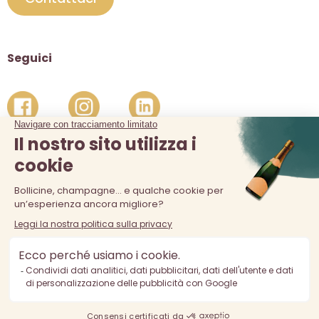
Seguici
La vendita di alcolici è vietata ai minori di 18 anni. L'abuso di
alcol è pericoloso per la salute, consumare con moderazione.