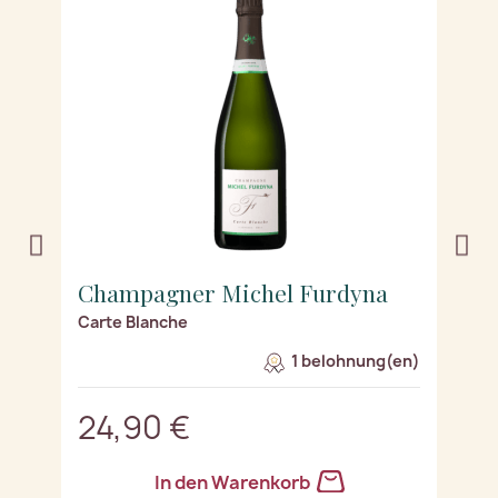
Champagner Michel Furdyna
C
Carte Blanche
B
n)
1 belohnung(en)
24,90 €
2
In den Warenkorb