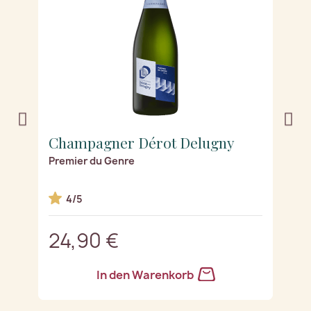
Champagner Dérot Delugny
C
Premier du Genre
B
4/5
24,90 €
2
In den Warenkorb