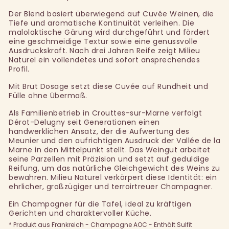
Der Blend basiert überwiegend auf Cuvée Weinen, die
Tiefe und aromatische Kontinuität verleihen. Die
malolaktische Gärung wird durchgeführt und fördert
eine geschmeidige Textur sowie eine genussvolle
Ausdruckskraft. Nach drei Jahren Reife zeigt Milieu
Naturel ein vollendetes und sofort ansprechendes
Profil.
Mit Brut Dosage setzt diese Cuvée auf Rundheit und
Fülle ohne Übermaß.
Als Familienbetrieb in Crouttes-sur-Marne verfolgt
Dérot-Delugny seit Generationen einen
handwerklichen Ansatz, der die Aufwertung des
Meunier und den aufrichtigen Ausdruck der Vallée de la
Marne in den Mittelpunkt stellt. Das Weingut arbeitet
seine Parzellen mit Präzision und setzt auf geduldige
Reifung, um das natürliche Gleichgewicht des Weins zu
bewahren. Milieu Naturel verkörpert diese Identität: ein
ehrlicher, großzügiger und terroirtreuer Champagner.
Ein Champagner für die Tafel, ideal zu kräftigen
Gerichten und charaktervoller Küche.
* Produkt aus Frankreich - Champagne AOC - Enthält Sulfit