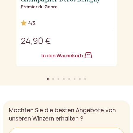
Premier du Genre
B
4/5
24,90 €
2
In den Warenkorb
Möchten Sie die besten Angebote von
unseren Winzern erhalten ?