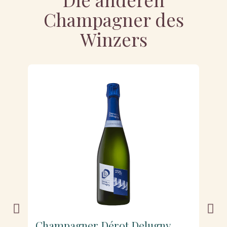
Champagner des
Winzers
Champagner Dérot Delugny
C