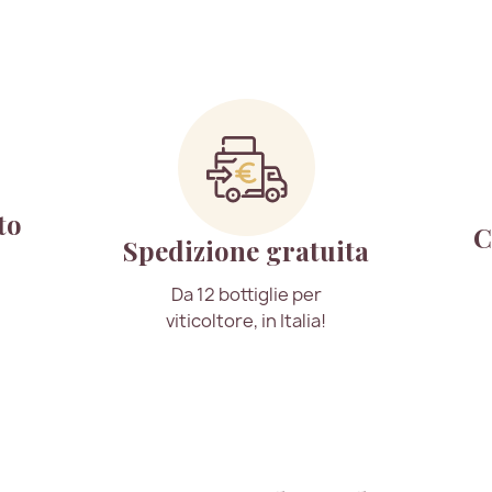
to
C
Spedizione gratuita
Da 12 bottiglie per
viticoltore, in Italia!