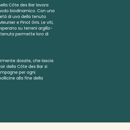
nella Côte des Bar lavora
odo biodinamico.
Con una
rietà di uva della tenuta
unier e Pinot Gris. Le viti,
sperano su terreni argillo-
la tenuta permette loro di
ermente dosate, che lascia
oir della Côte des Bar si
ampagne per ogni
licine alla fine della