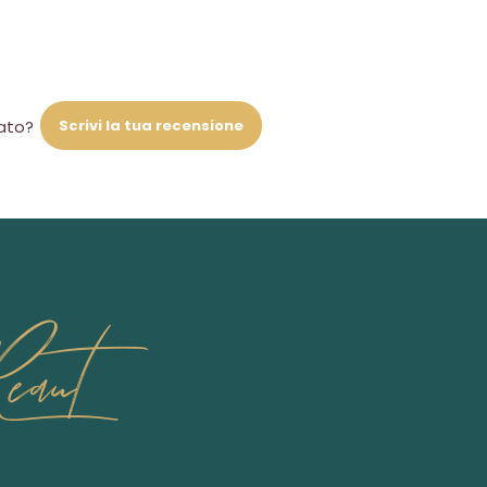
Scrivi la tua recensione
iato?
eaut