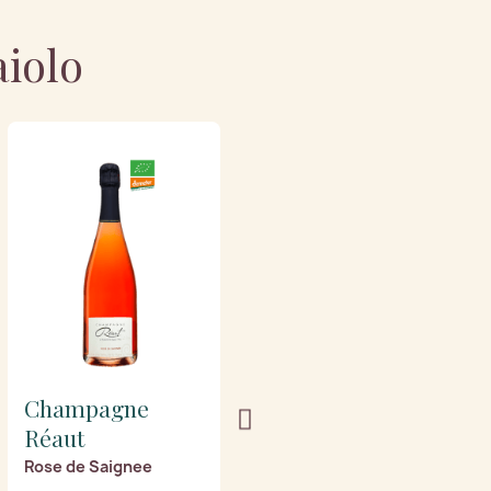
aiolo
Champagne
Champagne
Réaut
Réaut
Rose de Saignee
Sol Dièse