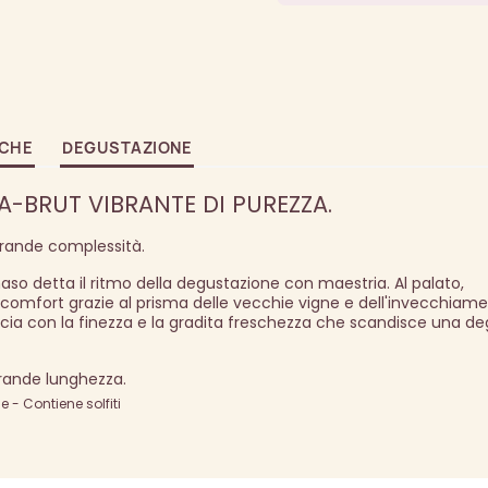
ICHE
DEGUSTAZIONE
A-BRUT VIBRANTE DI PUREZZA.
rande complessità.
 naso detta il ritmo della degustazione con maestria. Al palato,
omfort grazie al prisma delle vecchie vigne e dell'invecchiame
reccia con la finezza e la gradita freschezza che scandisce una d
rande lunghezza.
- Contiene solfiti