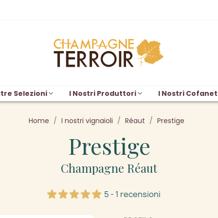
tre Selezioni
I Nostri Produttori
I Nostri Cofanet
Home
I nostri vignaioli
Réaut
Prestige
Prestige
Champagne Réaut
5 - 1 recensioni