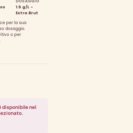
DOSAGGIO
oso
1.5 g/L -
Extra Brut
e per la sua
so dosaggio.
itivo o per
.
 disponibile nel
lezionato.