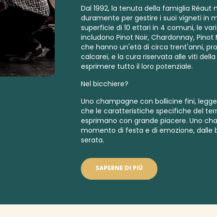
Dal 1992, la tenuta della famiglia Réaut 
duramente per gestire i suoi vigneti in
m
superficie di 10 ettari in 4 comuni, le va
includono Pinot Noir, Chardonnay, Pinot Me
che hanno un'età di circa trent'anni, pro
calcarei, e la cura riservata alle viti del
esprimere tutto il loro potenziale.
Nel bicchiere?
Uno champagne con bollicine fini, legg
che le caratteristiche specifiche del terr
esprimano con grande piacere. Uno ch
momento di festa e di emozione, dalle bol
serata.
SAPERNE DI PIÙ