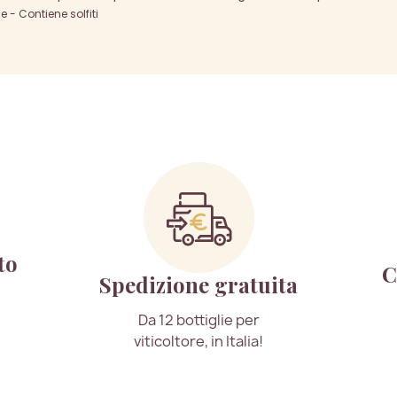
- Contiene solfiti
to
C
Spedizione gratuita
Da 12 bottiglie per
viticoltore, in Italia!