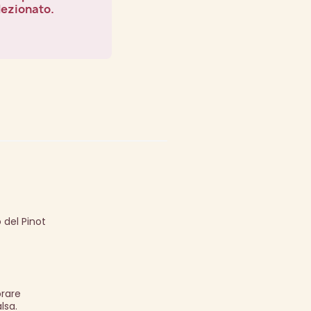
lezionato.
 del Pinot
orare
lsa.