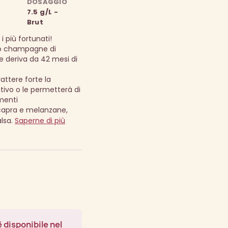
DOSAGGIO
7.5 g/L -
Brut
 più fortunati!
no champagne di
e deriva da 42 mesi di
ttere forte la
vo o le permetterà di
menti
capra e melanzane,
alsa.
Saperne di più
 disponibile nel