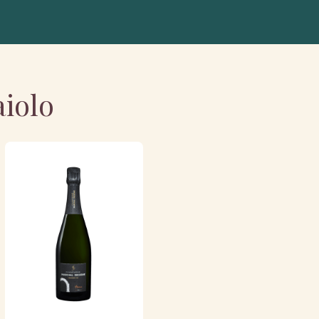
aiolo