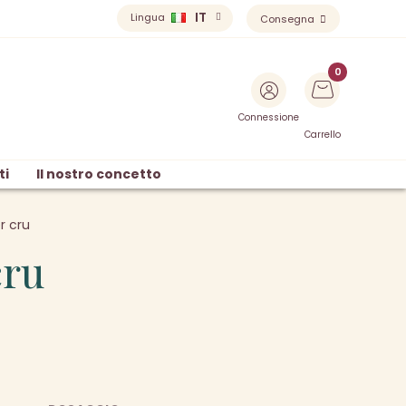
IT
Lingua
Consegna
Connessione
Carrello
ti
Il nostro concetto
r cru
cru