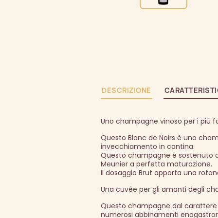
DESCRIZIONE
CARATTERIST
Uno champagne vinoso per i più fo
Questo Blanc de Noirs è uno cham
invecchiamento in cantina.
Questo champagne è sostenuto dalla
Meunier a perfetta maturazione.
Il dosaggio Brut apporta una rot
Una cuvée per gli amanti degli ch
Questo champagne dal carattere f
numerosi abbinamenti enogastronom