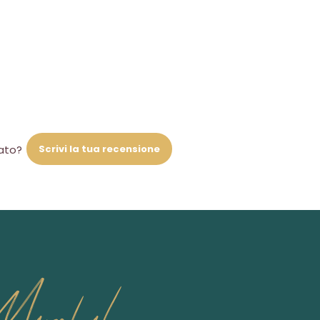
Scrivi la tua recensione
iato?
Marchal