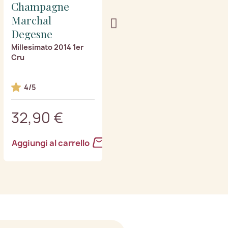
Champagne
Champagne
Marchal
Marchal
Degesne
Degesne
Millesimato 2014 1er
Cuvee Nepenthes 1er
Cru
Cru
4/5
3.7/5
32,90 €
34,90 €
Aggiungi al carrello
Aggiungi al carrello