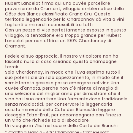
Hubert Lancelot firma qui una cuvée parcellare
proveniente da Cramant, villaggio emblematico della
Côte des Blancs classificato Grand Cru. Questo
territorio leggendario per lo Chardonnay dà vita a vini
taglienti e minerali riconoscibili tra tutti.
Con un pezzo di vite perfettamente esposto in questo
villaggio, la tentazione era troppo grande per Hubert
Lancelot per non offrirci un 100% Chardonnay di
Cramant.
Fedele al suo approccio, il nostro viticoltore non ha
lasciato nulla al caso creando questo champagne
terroir.
Solo Chardonnay, in modo che l'uva esprima tutto il
suo potenziale.Un solo appezzamento, in modo che il
seminterrato gessoso possa emergere nel vino.Una
cuvée d'annata, perché non c'è niente di meglio di
una selezione del miglior anno per dimostrare che il
vino ha il suo carattere.Una fermentazione tradizionale
senza malolattici, per conservare la leggendaria
acidità minerale della Côte des Blancs.Un leggero
dosaggio Extra-Brut, per accompagnare con finezza
un vino che richiede solo di sbocciare.
Un viaggio in 75cl nel cuore della Costa dei Bianchi.
* Prodotto di Francia - AOC Champagne - Contiene solfiti