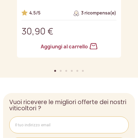
e)
4.5/5
3 ricompensa(e)
30,90 €
3
Aggiungi al carrello
Vuoi ricevere le migliori offerte dei nostri
viticoltori ?