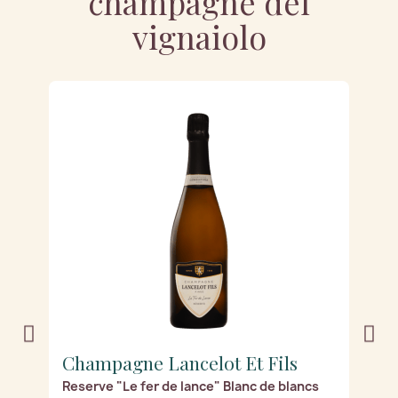
champagne del
vignaiolo
Champagne Lancelot Et Fils
C
c
Reserve "Le fer de lance" Blanc de blancs
"