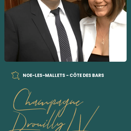
NOE-LES-MALLETS - CÔTE DES BARS
Champagne
Drouilly LV