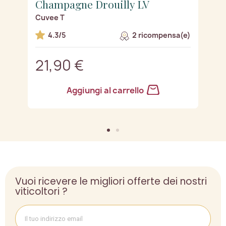
Champagne Drouilly LV
C
Cuvee T
Cu
e)
4.3/5
2 ricompensa(e)
21,90 €
2
Aggiungi al carrello
Vuoi ricevere le migliori offerte dei nostri
viticoltori ?