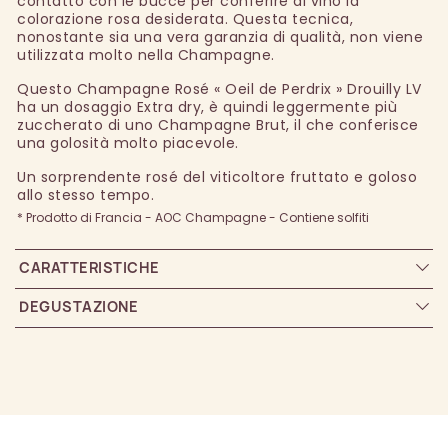
contatto con le bucce per conferire al vino la
colorazione rosa desiderata. Questa tecnica,
nonostante sia una vera garanzia di qualità, non viene
utilizzata molto nella Champagne.
Questo Champagne Rosé « Oeil de Perdrix » Drouilly LV
ha un dosaggio Extra dry, è quindi leggermente più
zuccherato di uno Champagne Brut, il che conferisce
una golosità molto piacevole.
Un sorprendente rosé del viticoltore fruttato e goloso
allo stesso tempo.
* Prodotto di Francia - AOC Champagne - Contiene solfiti
CARATTERISTICHE
DEGUSTAZIONE