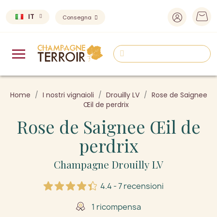
IT
Consegna
Home
I nostri vignaioli
Drouilly LV
Rose de Saignee
Œil de perdrix
Rose de Saignee Œil de
perdrix
Champagne Drouilly LV
4.4 - 7 recensioni
1 ricompensa