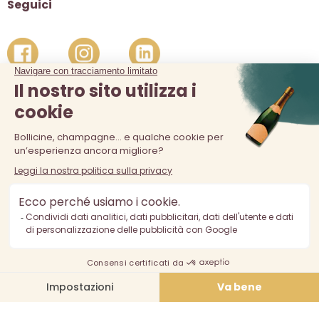
Seguici
La vendita di alcolici è vietata ai minori di 18 anni. L'abuso di
alcol è pericoloso per la salute, consumare con moderazione.