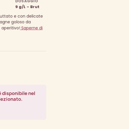
DOSAGGIO
9 g/L - Brut
ttato e con delicate
gne goloso da
aperitivo!
Saperne di
 disponibile nel
lezionato.