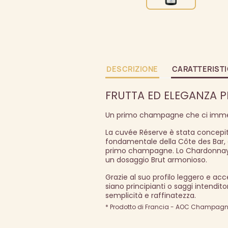
DESCRIZIONE
CARATTERIST
FRUTTA ED ELEGANZA 
Un primo champagne che ci immer
La cuvée Réserve è stata concepita 
fondamentale della Côte des Bar, 
primo champagne. Lo Chardonnay, n
un dosaggio Brut armonioso.
Grazie al suo profilo leggero e acc
siano principianti o saggi intendit
semplicità e raffinatezza.
* Prodotto di Francia - AOC Champagne 