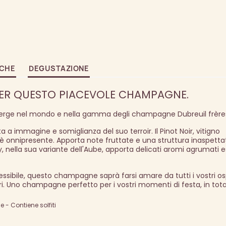
ICHE
DEGUSTAZIONE
PER QUESTO PIACEVOLE CHAMPAGNE.
ge nel mondo e nella gamma degli champagne Dubreuil frère
a immagine e somiglianza del suo terroir. Il Pinot Noir, vitigno
è onnipresente. Apporta note fruttate e una struttura inaspetta
ella sua variante dell'Aube, apporta delicati aromi agrumati es
essibile, questo champagne saprà farsi amare da tutti i vostri osp
ori. Uno champagne perfetto per i vostri momenti di festa, in tot
- Contiene solfiti