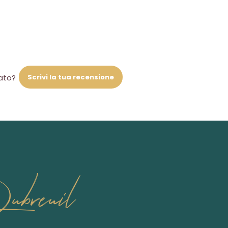
Scrivi la tua recensione
iato?
ubreuil