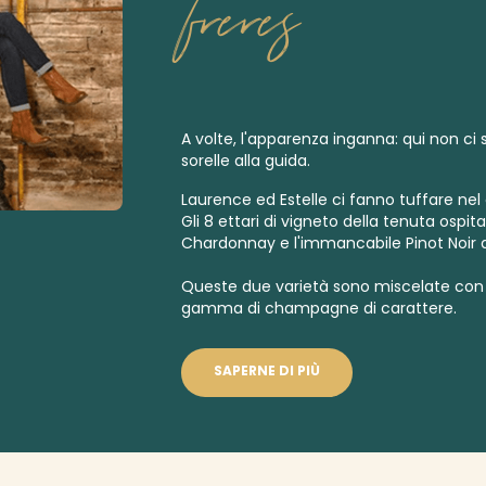
freres
A volte, l'apparenza inganna: qui non ci 
sorelle alla guida.
Laurence ed Estelle ci fanno tuffare nel
Gli 8 ettari di vigneto della tenuta ospitan
Chardonnay e l'immancabile Pinot Noir 
Queste due varietà sono miscelate con 
gamma di champagne di carattere.
SAPERNE DI PIÙ