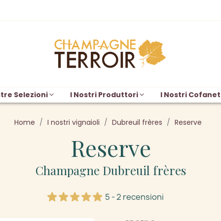
tre Selezioni
I Nostri Produttori
I Nostri Cofanet
Home
I nostri vignaioli
Dubreuil frères
Reserve
Reserve
Champagne Dubreuil frères
5 - 2 recensioni