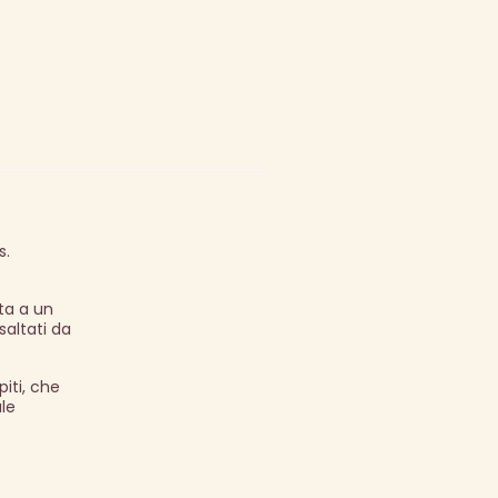
s.
ta a un
altati da
iti, che
ale