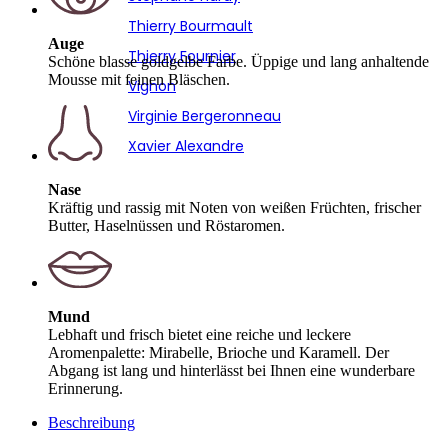
Thierry Bourmault
Auge
Thierry Fournier
Schöne blasse goldgelbe Farbe. Üppige und lang anhaltende
Mousse mit feinen Bläschen.
Vignon
Virginie Bergeronneau
Xavier Alexandre
Nase
Kräftig und rassig mit Noten von weißen Früchten, frischer
Butter, Haselnüssen und Röstaromen.
Mund
Lebhaft und frisch bietet eine reiche und leckere
Aromenpalette: Mirabelle, Brioche und Karamell. Der
Abgang ist lang und hinterlässt bei Ihnen eine wunderbare
Erinnerung.
Beschreibung