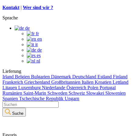
Kontakt
|
Wer sind wir ?
Sprache
de
fr
en
it
de
es
nl
Lieferung
Irland
Belgien
Bulgarien
Dänemark
Deutschland
Estland
Finland
Frankreich
Griechenland
Großbritannien
Italien
Kroatien
Lettland
Litauen
Luxemburg
Niederlande
Österreich
Polen
Portugal
Rumänien
Saint-Marin
Schweden
Schweiz
Slowakei
Slowenien
Spanien
Tschechische Republik
Ungarn
Suche
Favoris