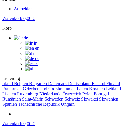
Anmelden
Warenkorb
0,00 €
Korb
de
fr
en
it
de
es
nl
Lieferung
Irland
Belgien
Bulgarien
Dänemark
Deutschland
Estland
Finland
Frankreich
Griechenland
Großbritannien
Italien
Kroatien
Lettland
Litauen
Luxemburg
Niederlande
Österreich
Polen
Portugal
Rumänien
Saint-Marin
Schweden
Schweiz
Slowakei
Slowenien
Spanien
Tschechische Republik
Ungarn
Warenkorb
0,00 €