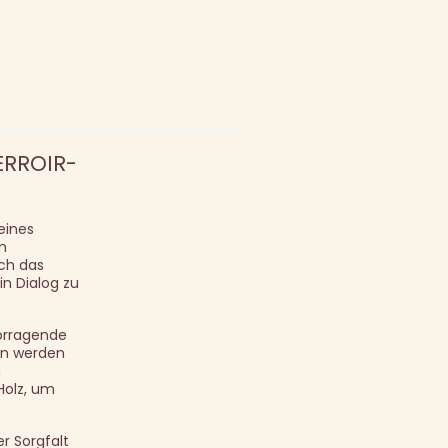
ERROIR-
eines
m
rch das
n Dialog zu
vorragende
en werden
h
Holz, um
r Sorgfalt