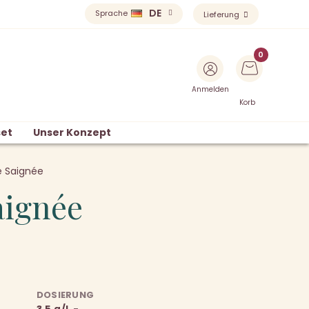
DE
Sprache
Lieferung
Anmelden
Korb
et
Unser Konzept
e Saignée
aignée
DOSIERUNG
3.5 g/L -