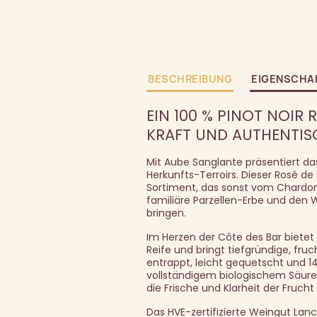
BESCHREIBUNG
EIGENSCHA
EIN 100 % PINOT NOIR 
KRAFT UND AUTHENTIS
Mit Aube Sanglante präsentiert das
Herkunfts-Terroirs. Dieser Rosé d
Sortiment, das sonst vom Chardonn
familiäre Parzellen-Erbe und den
bringen.
Im Herzen der Côte des Bar biete
Reife und bringt tiefgründige, fr
entrappt, leicht gequetscht und 
vollständigem biologischem Säurea
die Frische und Klarheit der Fruch
Das HVE-zertifizierte Weingut Lanc