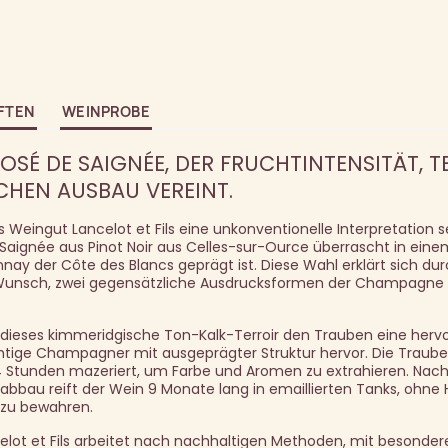
FTEN
WEINPROBE
ROSÉ DE SAIGNÉE, DER FRUCHTINTENSITÄT, T
CHEN AUSBAU VEREINT.
 Weingut Lancelot et Fils eine unkonventionelle Interpretation s
e Saignée aus Pinot Noir aus Celles-sur-Ource überrascht in eine
ay der Côte des Blancs geprägt ist. Diese Wahl erklärt sich du
 Wunsch, zwei gegensätzliche Ausdrucksformen der Champagne i
t dieses kimmeridgische Ton-Kalk-Terroir den Trauben eine her
uchtige Champagner mit ausgeprägter Struktur hervor. Die Traub
14 Stunden mazeriert, um Farbe und Aromen zu extrahieren. Nac
bbau reift der Wein 9 Monate lang in emaillierten Tanks, ohne 
t zu bewahren.
elot et Fils arbeitet nach nachhaltigen Methoden, mit besondere