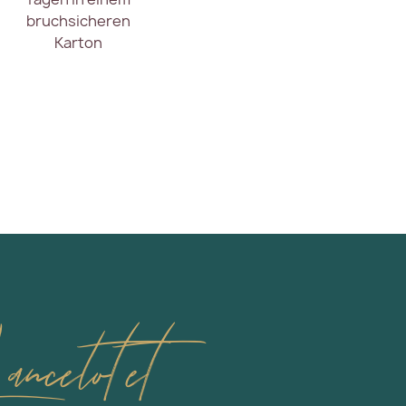
bruchsicheren
Karton
celot et