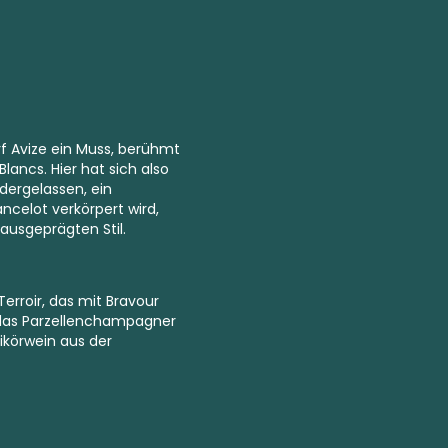
rf Avize ein Muss, berühmt
 Blancs
. Hier hat sich also
ergelassen, ein
ncelot verkörpert wird,
usgeprägten Stil.
roir, das mit Bravour
 das
Parzellenchampagner
Likörwein aus der