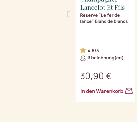
Lancelot Et Fils
Reserve "Le fer de
lance" Blanc de blancs
4.5/5
3 belohnung(en)
30,90 €
In den Warenkorb