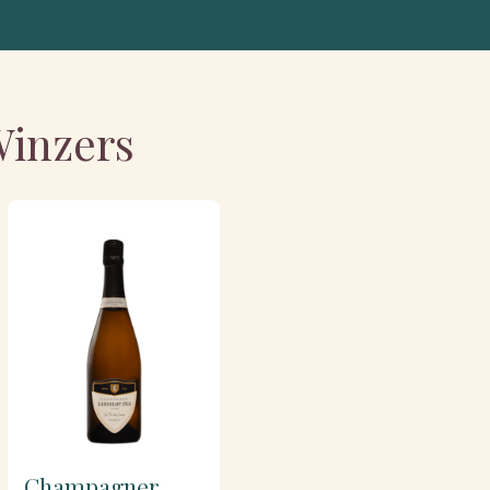
Winzers
Champagner
Champagner