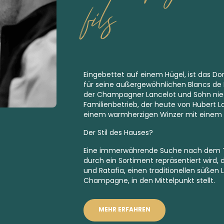
fils
Eingebettet auf einem Hügel, ist das Do
für seine außergewöhnlichen
Blancs de
der Champagner Lancelot und Sohn nied
Familienbetrieb, der heute von Hubert La
einem warmherzigen Winzer mit einem a
Der Stil des Hauses?
Eine immerwährende Suche nach dem Ter
durch ein Sortiment repräsentiert wird,
und Ratafia, einen traditionellen süßen 
Champagne, in den Mittelpunkt stellt.
MEHR ERFAHREN