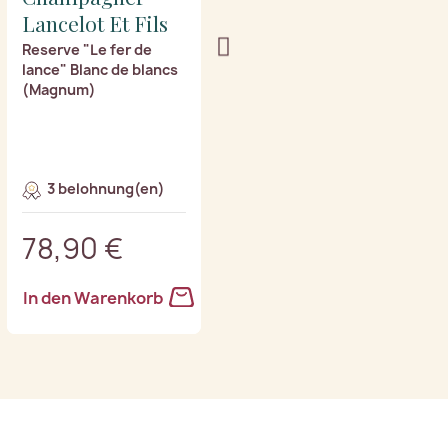
Lancelot Et Fils
Lancelot Et Fils
Reserve "Le fer de
Cramant "Le Gros
lance" Blanc de blancs
Mont" Grand Cru Blanc
(Magnum)
de Blancs Jahrgang
2020 (Magnum)
3 belohnung(en)
2 belohnung(en)
78,90 €
89,90 €
In den Warenkorb
In den Warenkorb