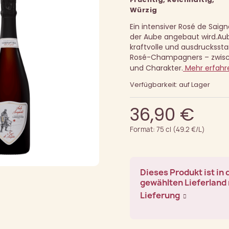
Würzig
Ein intensiver Rosé de Saigné
der Aube angebaut wird.
Aub
kraftvolle und ausdruckssta
Rosé-Champagners – zwisch
und Charakter.
Mehr erfahr
Verfügbarkeit: auf Lager
36,90 €
Format: 75 cl (49.2 €/L)
Dieses Produkt ist in
gewählten Lieferland 
Lieferung