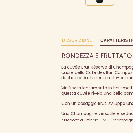
DESCRIZIONE
CARATTERIST
RONDEZZA E FRUTTATO 
La cuvée Brut Réserve di Champagne
cuore della Côte des Bar. Compost
ricchezza dai terreni argillo-calc
Vinificata lentamente in tini smalt
questa cuvée rivela una bella com
Con un dosaggio Brut, sviluppa una
Uno Champagne versatile e seduce
* Prodotto di Francia - AOC Champagne 