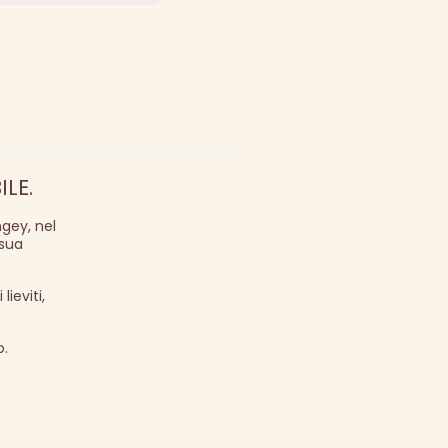
LE.
gey, nel
 sua
ieviti,
o.