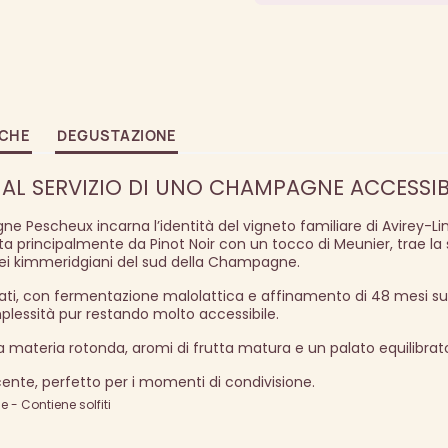
ICHE
DEGUSTAZIONE
AL SERVIZIO DI UNO CHAMPAGNE ACCESSIBI
 Pescheux incarna l’identità del vigneto familiare di Avirey-Lin
a principalmente da Pinot Noir con un tocco di Meunier, trae la
arei kimmeridgiani del sud della Champagne.
ati, con fermentazione malolattica e affinamento di 48 mesi sui l
plessità pur restando molto accessibile.
 materia rotonda, aromi di frutta matura e un palato equilibrat
nte, perfetto per i momenti di condivisione.
- Contiene solfiti