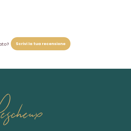
Scrivi la tua recensione
iato?
escheux