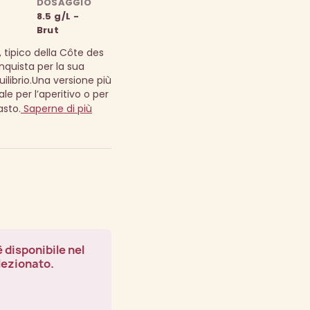
DOSAGGIO
8.5 g/L -
Brut
 tipico della Côte des
uista per la sua
librio.
Una versione più
ale per l’aperitivo o per
sto.
Saperne di più
 disponibile nel
lezionato.