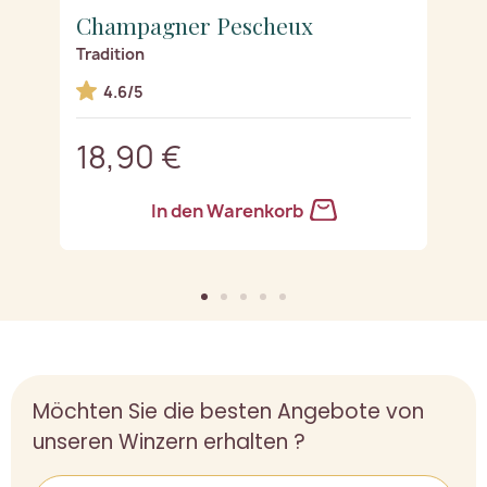
Champagner Pescheux
C
Tradition
R
4.6/5
18,90 €
2
In den Warenkorb
Möchten Sie die besten Angebote von
unseren Winzern erhalten ?