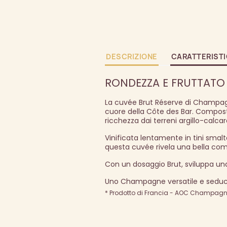
DESCRIZIONE
CARATTERIST
RONDEZZA E FRUTTATO 
La cuvée Brut Réserve di Champagne
cuore della Côte des Bar. Compost
ricchezza dai terreni argillo-calc
Vinificata lentamente in tini smalt
questa cuvée rivela una bella com
Con un dosaggio Brut, sviluppa una
Uno Champagne versatile e seduce
* Prodotto di Francia - AOC Champagne 