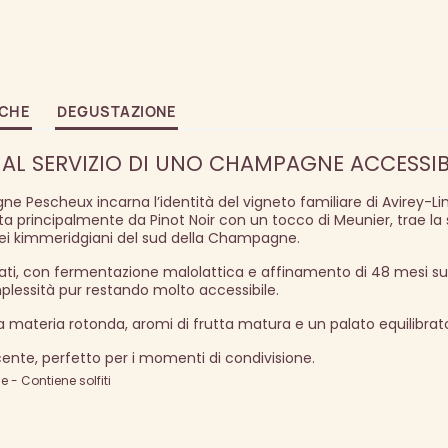
ICHE
DEGUSTAZIONE
AL SERVIZIO DI UNO CHAMPAGNE ACCESSIBI
 Pescheux incarna l’identità del vigneto familiare di Avirey-Lin
a principalmente da Pinot Noir con un tocco di Meunier, trae la
arei kimmeridgiani del sud della Champagne.
ati, con fermentazione malolattica e affinamento di 48 mesi sui l
plessità pur restando molto accessibile.
 materia rotonda, aromi di frutta matura e un palato equilibrat
nte, perfetto per i momenti di condivisione.
- Contiene solfiti