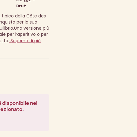
Brut
 tipico della Côte des
uista per la sua
librio.
Una versione più
ale per l’aperitivo o per
sto.
Saperne di più
 disponibile nel
lezionato.