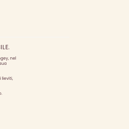
LE.
gey, nel
 sua
ieviti,
o.