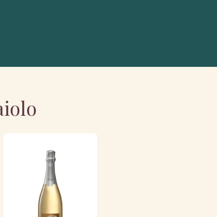
aiolo