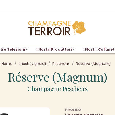
tre Selezioni
I Nostri Produttori
I Nostri Cofanet
Home
I nostri vignaioli
Pescheux
Réserve (Magnum)
Réserve (Magnum)
Champagne Pescheux
PROFILO
Fruttato, Generoso