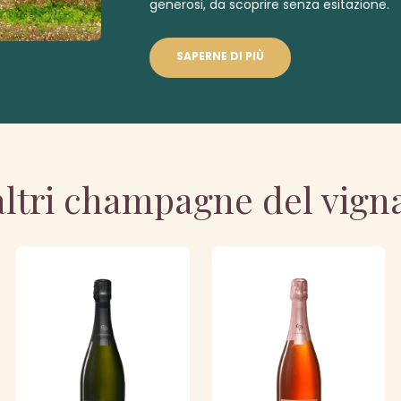
generosi, da scoprire senza esitazione.
SAPERNE DI PIÙ
altri champagne del vign