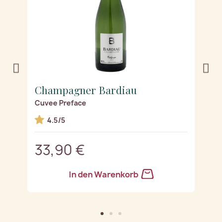
Champagner Bardiau
C
Cuvee Preface
Cu
4.5/5
33,90 €
3
In den Warenkorb