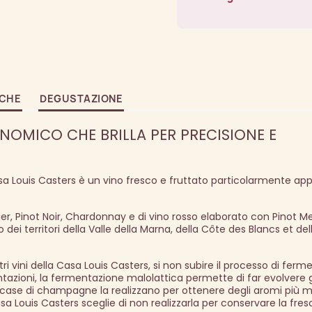
ICHE
DEGUSTAZIONE
OMICO CHE BRILLA PER PRECISIONE E
 Louis Casters è un vino fresco e fruttato particolarmente ap
r, Pinot Noir, Chardonnay e di vino rosso elaborato con Pinot M
 territori della Valle della Marna, della Côte des Blancs et del
ltri vini della Casa Louis Casters, si non subire il processo di fer
azioni, la fermentazione malolattica permette di far evolvere g
e case di champagne la realizzano per ottenere degli aromi più m
sa Louis Casters sceglie di non realizzarla per conservare la fres