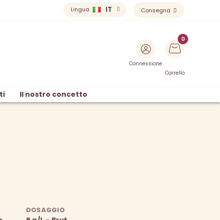
IT
Lingua
Consegna
Connessione
Carrello
ti
Il nostro concetto
DOSAGGIO
o
9 g/L - Brut