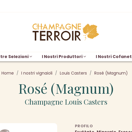
tre Selezioni
I Nostri Produttori
I Nostri Cofanet
Home
I nostri vignaioli
Louis Casters
Rosé (Magnum)
Rosé (Magnum)
Champagne Louis Casters
PROFILO
Fruttato, Minerale, Fresc