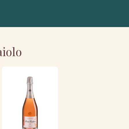
aiolo