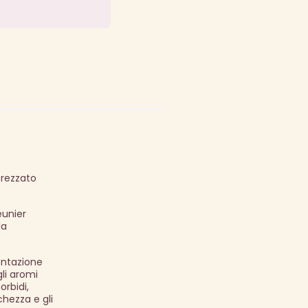
prezzato
eunier
la
mentazione
li aromi
orbidi,
chezza e gli