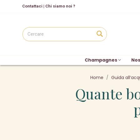
C
ontattaci
|
Chi siamo noi ?
Champagnes
Nos
Home
Guida all’acq
Quante bo
p