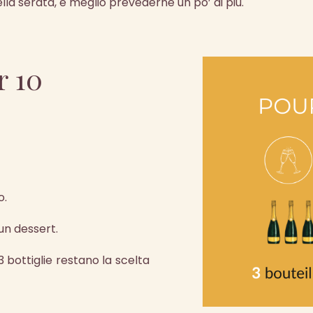
a serata, è meglio prevederne un po’ di più.
r 10
o.
un dessert.
3 bottiglie restano la scelta