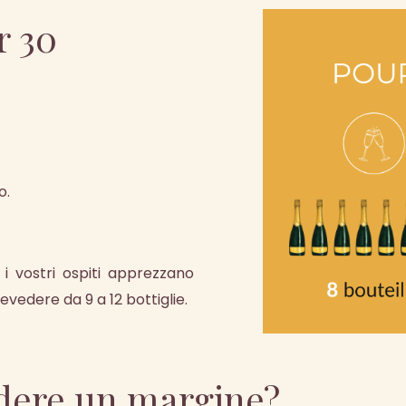
r 30
o.
 i vostri ospiti apprezzano
edere da 9 a 12 bottiglie.
dere un margine?