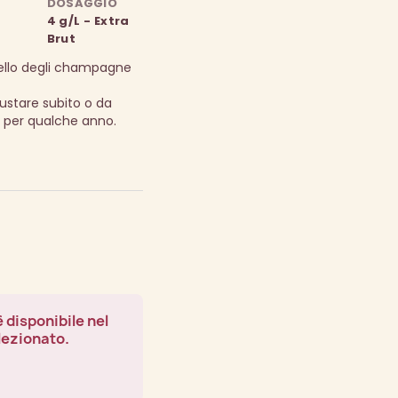
DOSAGGIO
4 g/L - Extra
Brut
hiello degli champagne
ustare subito o da
a per qualche anno.
 disponibile nel
lezionato.