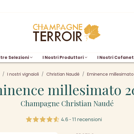
tre Selezioni
I Nostri Produttori
I Nostri Cofanet
I nostri vignaioli
Christian Naudé
Eminence millesimato
inence millesimato 2
Champagne Christian Naudé
4.6 - 11 recensioni