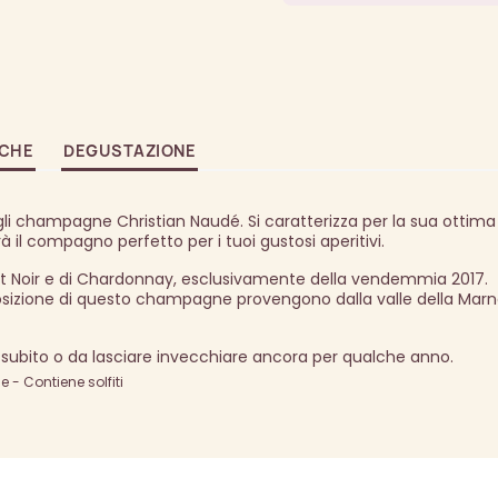
ICHE
DEGUSTAZIONE
egli champagne Christian Naudé. Si caratterizza per la sua ottima
l compagno perfetto per i tuoi gustosi aperitivi.
not Noir e di Chardonnay, esclusivamente della vendemmia 2017.
posizione di questo champagne provengono dalla valle della Marn
subito o da lasciare invecchiare ancora per qualche anno.
- Contiene solfiti