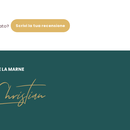
Scrivi la tua recensione
iato?
E LA MARNE
ristian