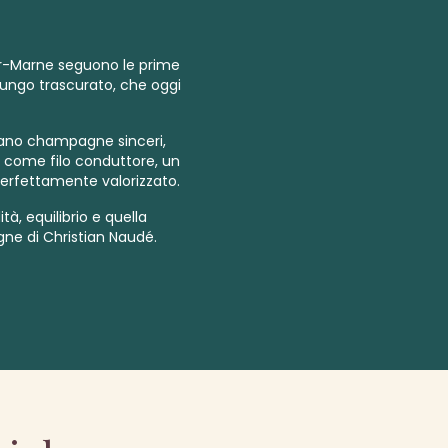
sur-Marne seguono le prime
 lungo trascurato, che oggi
eano champagne sinceri,
er come filo conduttore, un
perfettamente valorizzato.
à, equilibrio e quella
ne di Christian Naudé.