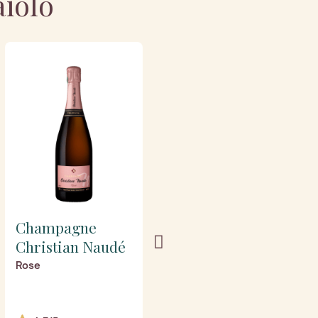
aiolo
Champagne
Champagne
Christian Naudé
Christian Naudé
Rose
Blanc de blancs
vendemmia 2021