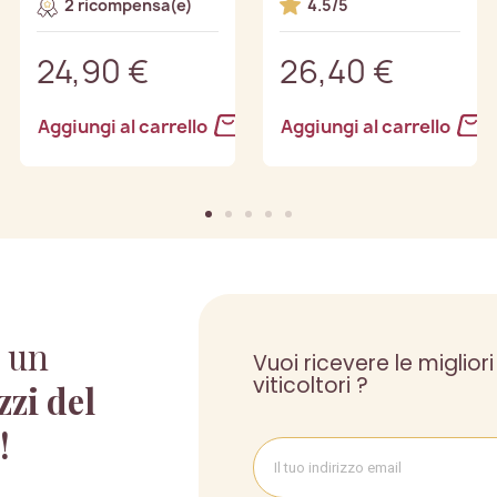
2 ricompensa(e)
4.5/5
24,90 €
26,40 €
Aggiungi al carrello
Aggiungi al carrello
 un
Vuoi ricevere le migliori
viticoltori ?
zzi del
 !