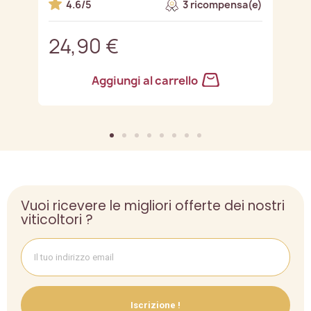
e)
4.6/5
3 ricompensa(e)
24,90 €
2
Aggiungi al carrello
Vuoi ricevere le migliori offerte dei nostri
viticoltori ?
Iscrizione !