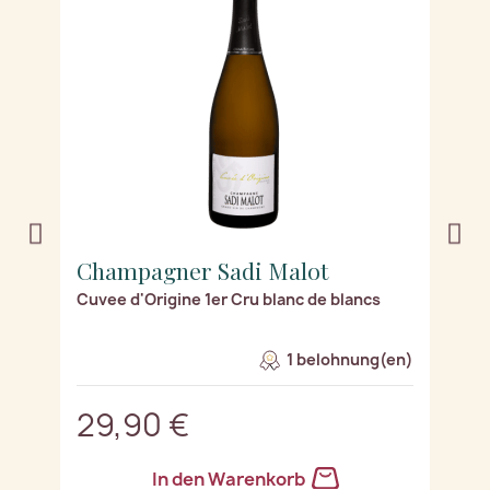
Champagner Sadi Malot
C
Cuvee d'Origine 1er Cru blanc de blancs
L
1 belohnung(en)
29,90 €
2
In den Warenkorb