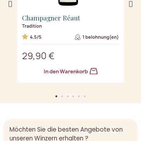
Champagner Réaut
C
Tradition
Ha
n)
4.5/5
1 belohnung(en)
29,90 €
2
In den Warenkorb
Möchten Sie die besten Angebote von
unseren Winzern erhalten ?