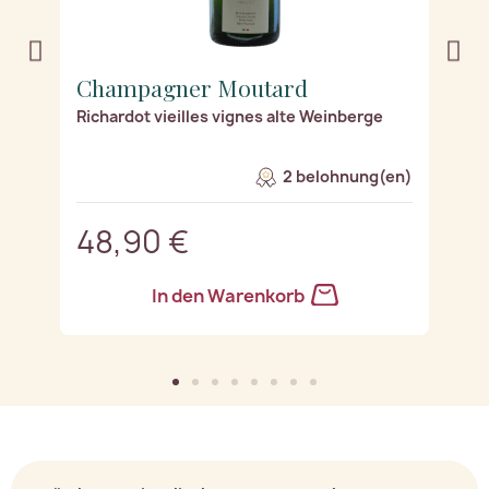
Champagner Moutard
C
er
Richardot vieilles vignes alte Weinberge
Le
2 belohnung(en)
48,90 €
4
In den Warenkorb