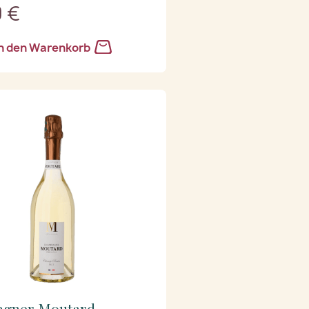
 €
n den Warenkorb
gner Moutard