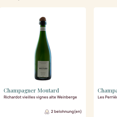
Champagner Moutard
Champa
Richardot vieilles vignes alte Weinberge
Les Perriè
2 belohnung(en)