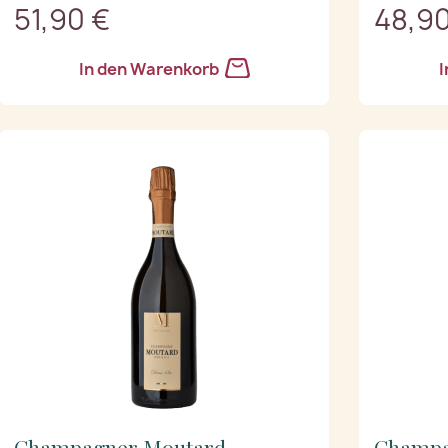
51,90 €
48,90
In den Warenkorb
I
Champagner Moutard
Champa