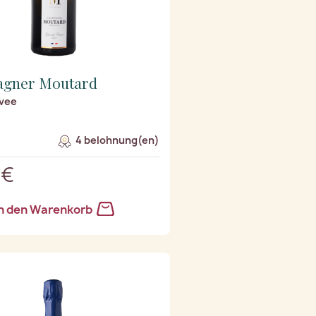
gner Moutard
vee
4 belohnung(en)
 €
n den Warenkorb