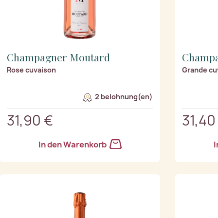
Champagner Moutard
Champa
Rose cuvaison
Grande cu
2 belohnung(en)
31,90 €
31,40
In den Warenkorb
I