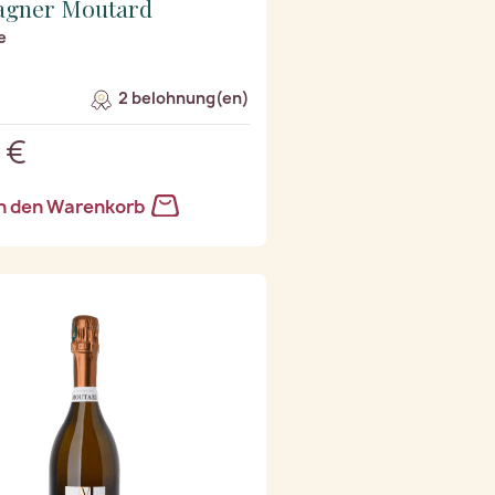
gner Moutard
e
2 belohnung(en)
 €
n den Warenkorb