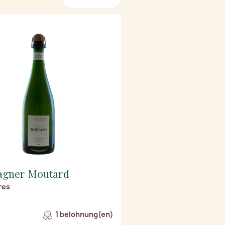
gner Moutard
res
1 belohnung(en)