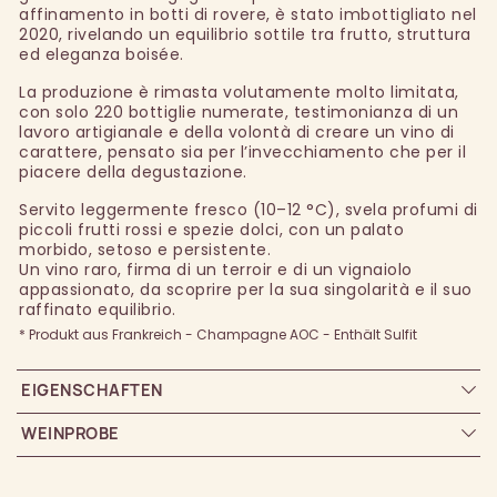
affinamento in botti di rovere, è stato imbottigliato nel
2020, rivelando un equilibrio sottile tra frutto, struttura
ed eleganza boisée.
La produzione è rimasta volutamente molto limitata,
con solo 220 bottiglie numerate, testimonianza di un
lavoro artigianale e della volontà di creare un vino di
carattere, pensato sia per l’invecchiamento che per il
piacere della degustazione.
Servito leggermente fresco (10–12 °C), svela profumi di
piccoli frutti rossi e spezie dolci, con un palato
morbido, setoso e persistente.
Un vino raro, firma di un terroir e di un vignaiolo
appassionato, da scoprire per la sua singolarità e il suo
raffinato equilibrio.
* Produkt aus Frankreich - Champagne AOC - Enthält Sulfit
EIGENSCHAFTEN
WEINPROBE