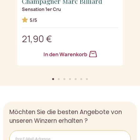
Champagner Marc Billiard
C
Sensation 1er Cru
Te
5/5
21,90 €
2
In den Warenkorb
Möchten Sie die besten Angebote von
unseren Winzern erhalten ?