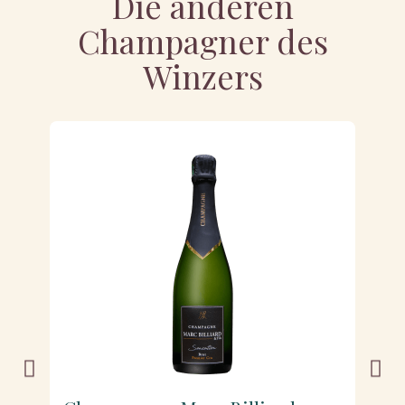
Die anderen
Champagner des
Winzers
NI