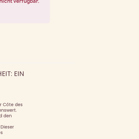
nicht verfügbar.
IT: EIN
r Côte des
enswert.
nd den
 Dieser
es