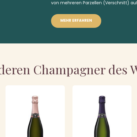
von mehreren Parzellen (Verschnitt) au
MEHR ERFAHREN
deren Champagner des 