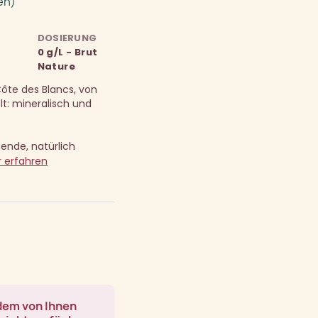
en)
DOSIERUNG
0 g/L - Brut
Nature
Côte des Blancs, von
t: mineralisch und
ende, natürlich
 erfahren
 dem von Ihnen