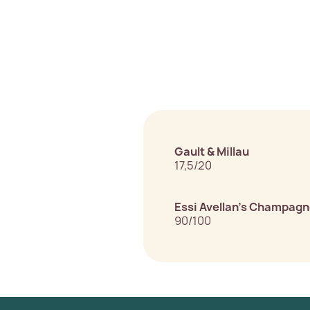
Gault & Millau
17,5/20
Essi Avellan’s Champag
90/100