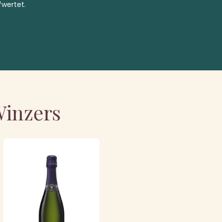
fwertet.
Winzers