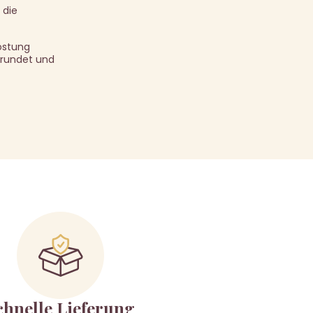
 die
kostung
erundet und
chnelle Lieferung