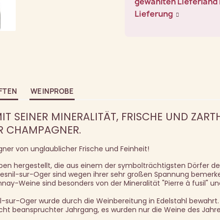
gewählten Lieferland 
Lieferung
FTEN
WEINPROBE
T SEINER MINERALITÄT, FRISCHE UND ZARTHE
R CHAMPAGNER.
ner von unglaublicher Frische und Feinheit!
en hergestellt, die aus einem der symbolträchtigsten Dörfer de
esnil-sur-Oger sind wegen ihrer sehr großen Spannung bemerk
nay-Weine sind besonders von der Mineralität "Pierre à fusil" u
il-sur-Oger wurde durch die Weinbereitung in Edelstahl bewahrt.
icht beanspruchter Jahrgang, es wurden nur die Weine des Jahr