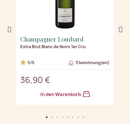
Champagner Lombard
C
Extra Brut Blanc de Noirs 1er Cru
Ex
n)
5/5
3 belohnung(en)
36,90 €
3
In den Warenkorb