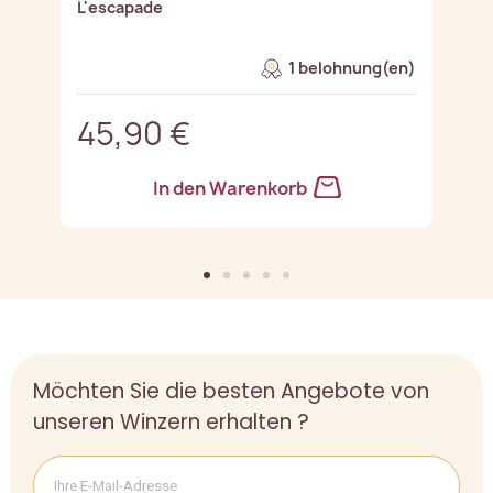
L'escapade
Le
1 belohnung(en)
45,90 €
6
In den Warenkorb
Möchten Sie die besten Angebote von
unseren Winzern erhalten ?