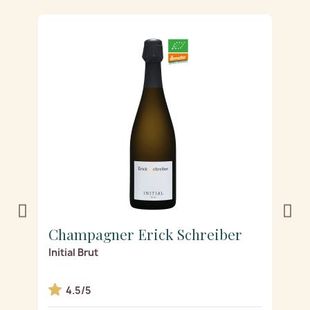
Champagner Erick Schreiber
C
Initial Brut
Es
4.5/5