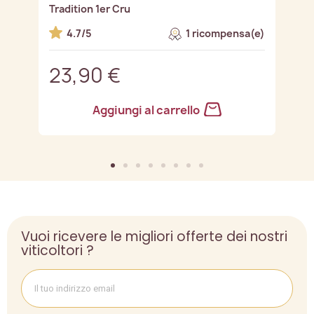
Tradition 1er Cru
Pr
e)
4.7/5
1 ricompensa(e)
23,90 €
2
Aggiungi al carrello
Vuoi ricevere le migliori offerte dei nostri
viticoltori ?