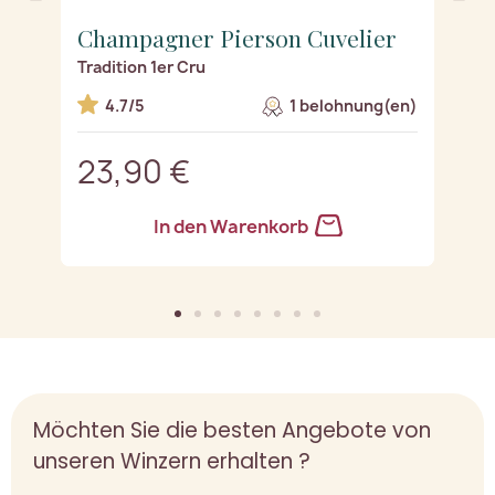
Champagner Pierson Cuvelier
C
Tradition 1er Cru
Pr
n)
4.7/5
1 belohnung(en)
23,90 €
2
In den Warenkorb
Möchten Sie die besten Angebote von
unseren Winzern erhalten ?