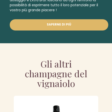
dosaggio e
Extra Brut
lasciano ad ogni territorio la
possibilità di esprimere tutto il loro potenziale per il
vostro più grande piacere !
SAPERNE DI PIÙ
Gli altri
champagne del
vignaiolo