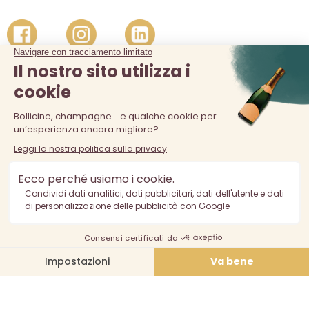
La vendita di alcolici è vietata ai minori di 18 anni. L'abuso di
alcol è pericoloso per la salute, consumare con moderazione.