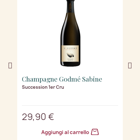
Champagne Godmé Sabine
C
Succession 1er Cru
Bl
e)
29,90 €
3
Aggiungi al carrello