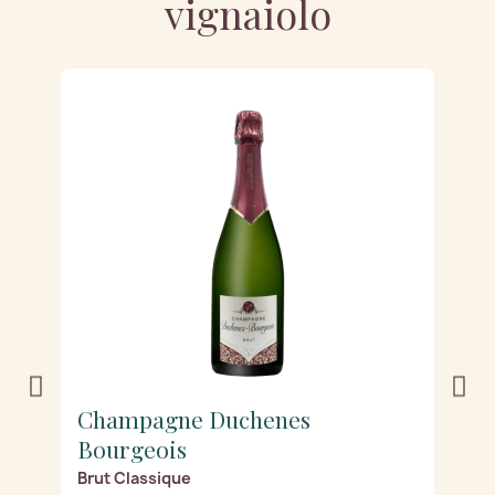
vignaiolo
Champagne Duchenes
C
Bourgeois
B
Brut Classique
D