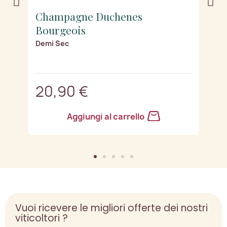
Champagne Duchenes
C
Bourgeois
B
Demi Sec
B
20,90 €
2
Aggiungi al carrello
Vuoi ricevere le migliori offerte dei nostri
viticoltori ?