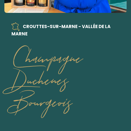
CROUTTES-SUR-MARNE - VALLÉE DE LA
MARNE
Champagne
Duchenes
Bourgeois