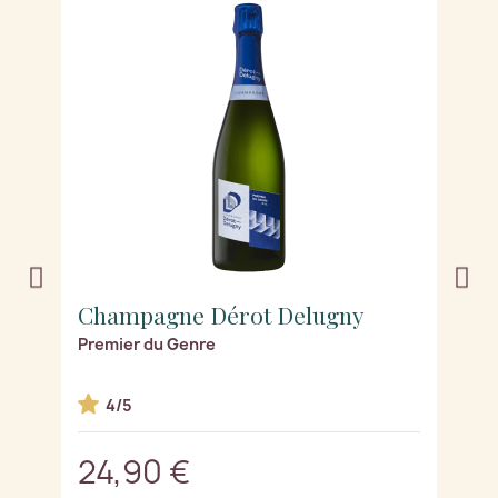
Champagne Dérot Delugny
C
6
Premier du Genre
B
e)
4/5
24,90 €
2