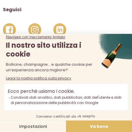
Seguici
La vendita di alcolici è vietata ai minori di 18 anni. L'abuso di
alcol è pericoloso per la salute, consumare con moderazione.