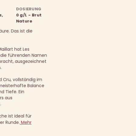
DOSIERUNG
a,
0 g/L - Brut
Nature
ure. Das ist die
aillart hat Les
r die führenden Namen
racht, ausgezeichnet
.
d Cru, vollständig im
 meisterhafte Balance
d Tiefe. Ein
rs aus
.
he ist ideal für
ßer Runde.
Mehr