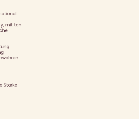
national
y, mit ton
sche
htung
ng.
 bewahren
e Stärke