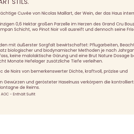
RT STILS.
rächtige Cuvée von Nicolas Maillart, der Wein, der das Haus inter
zigen 0,6 Hektar großen Parzelle im Herzen des Grand Cru Bouz
mpan Schicht, wo Pinot Noir voll ausreift und dennoch seine Fri
den mit äußerster Sorgfalt bewirtschaftet: Pflugarbeiten, Beac
satz biologischer und biodynamischer Methoden je nach Jahrga
nfass, keine malolaktische Gärung und eine Brut Nature Dosage
cht Monate Hefelager zusätzliche Tiefe verleihen.
nc de Noirs von bemerkenswerter Dichte, kraftvoll, präzise und
n Gewürzen und gerösteter Haselnuss verkörpern die kontrolliert
 Montagne de Reims.
OC - Enthält Sulfit