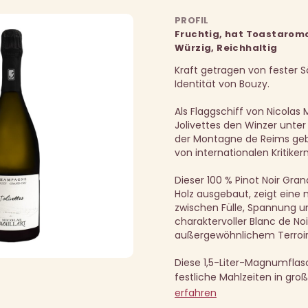
PROFIL
Fruchtig, hat Toastarom
Würzig, Reichhaltig
Kraft getragen von fester Sä
Identität von Bouzy.
Als Flaggschiff von Nicolas M
Jolivettes den Winzer unte
der Montagne de Reims geb
von internationalen Kritikern
Dieser 100 % Pinot Noir Gran
Holz ausgebaut, zeigt eine
zwischen Fülle, Spannung un
charaktervoller Blanc de Noi
außergewöhnlichem Terroir
Diese 1,5-Liter-Magnumflasc
festliche Mahlzeiten in gro
erfahren