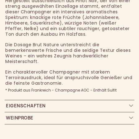
Hergestellt ausschließlich aus Pinot Noir, der von einer
streng ausgewählten Einzellage stammt, entfaltet
dieser Champagner ein intensives aromatisches
Spektrum: knackige rote Früchte (Johannisbeere,
Himbeere, Sauerkirsche), würzige Noten (weißer
Pfeffer, Nelke) und ein subtiler rauchiger, getoasteter
Ton durch den Ausbau im Holzfass.
Die Dosage Brut Nature unterstreicht die
bemerkenswerte Frische und die seidige Textur dieses
Weines – ein wahres Zeugnis handwerklicher
Meisterschaft.
Ein charaktervoller Champagner mit starkem
Terroirausdruck, ideal für anspruchsvolle Genießer und
die feinste Gastronomie.
* Produkt aus Frankreich - Champagne AOC - Enthält Sulfit
EIGENSCHAFTEN
WEINPROBE