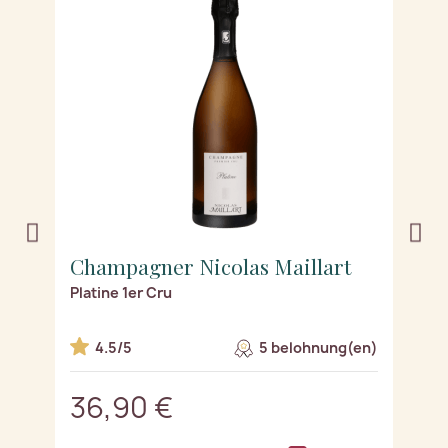
Champagner Nicolas Maillart
C
Platine 1er Cru
Ro
n)
4.5/5
5 belohnung(en)
36,90 €
4