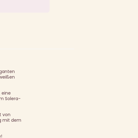
eganten
 weißen
 eine
em Solera-
t von
ng mit dem
!