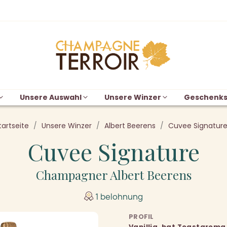
Unsere Auswahl
Unsere Winzer
Geschenks
tartseite
Unsere Winzer
Albert Beerens
Cuvee Signatur
Cuvee Signature
Champagner Albert Beerens
1 belohnung
PROFIL
Vanillig, hat Toastaroma