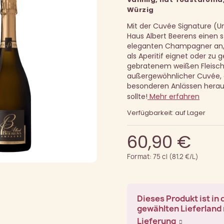
Würzig
Mit der Cuvée Signature (Un
Haus Albert Beerens einen s
eleganten Champagner an, 
als Aperitif eignet oder zu 
gebratenem weißen Fleisch 
außergewöhnlicher Cuvée, 
besonderen Anlässen hera
sollte!
Mehr erfahren
Verfügbarkeit: auf Lager
60,90 €
Format: 75 cl (81.2 €/L)
Dieses Produkt ist in
gewählten Lieferland 
Lieferung