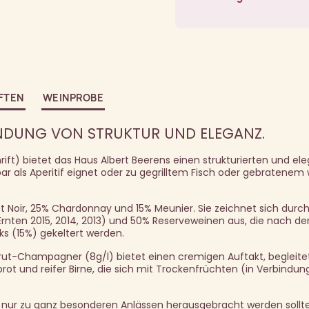
FTEN
WEINPROBE
INDUNG VON STRUKTUR UND ELEGANZ.
ift) bietet das Haus Albert Beerens einen strukturierten und el
 als Aperitif eignet oder zu gegrilltem Fisch oder gebratenem
 Noir, 25% Chardonnay und 15% Meunier. Sie zeichnet sich durch
nten 2015, 2014, 2013) und 50% Reserveweinen aus, die nach d
nks (15%) gekeltert werden.
Brut-Champagner (8g/l) bietet einen cremigen Auftakt, begleite
ot und reifer Birne, die sich mit Trockenfrüchten (in Verbindu
 nur zu ganz besonderen Anlässen herausgebracht werden sollte