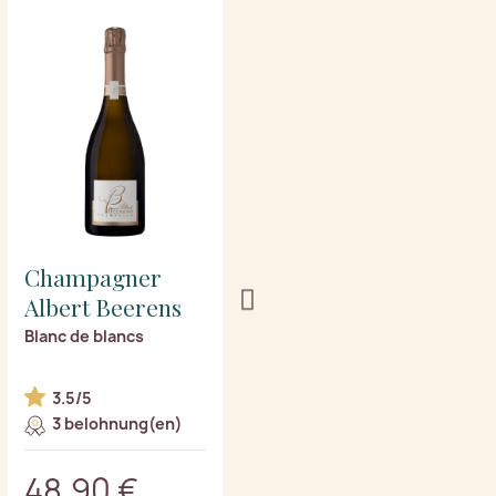
Champagner
Champagner
Albert Beerens
Albert Beerens
Blanc de blancs
Blanc de Noirs (Halbe
Flasche)
3.5/5
3 belohnung(en)
2 belohnung(en)
48,90 €
23,40 €