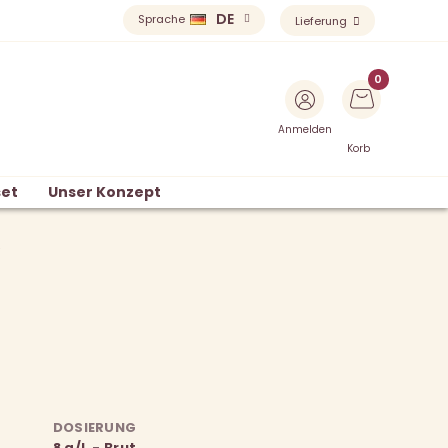
DE
Sprache
Lieferung
Anmelden
Korb
et
Unser Konzept
e
DOSIERUNG
,
8 g/L - Brut