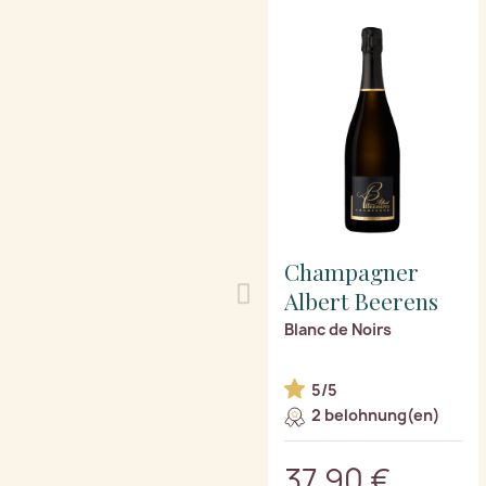
Champagner
Albert Beerens
Blanc de Noirs
5/5
2 belohnung(en)
37,90 €