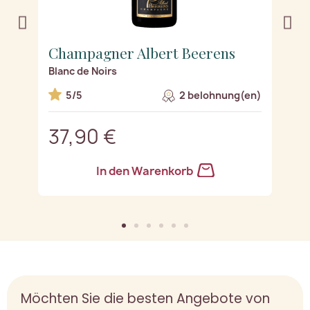
Champagner Albert Beerens
C
Blanc de Noirs
Et
n)
5/5
2 belohnung(en)
37,90 €
4
In den Warenkorb
Möchten Sie die besten Angebote von