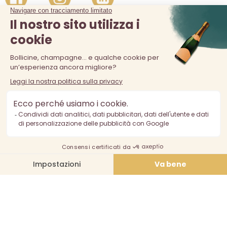
La vendita di alcolici è vietata ai minori di 18 anni. L'abuso di
alcol è pericoloso per la salute, consumare con moderazione.