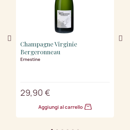
Champagne Virginie
C
Bergeronneau
B
to
Ernestine
J
29,90 €
2
Aggiungi al carrello