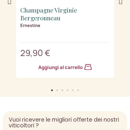
Champagne Virginie
C
Bergeronneau
B
Ernestine
J
29,90 €
2
Aggiungi al carrello
Vuoi ricevere le migliori offerte dei nostri
viticoltori ?